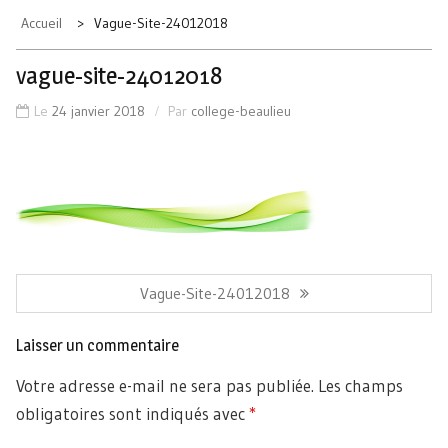
Accueil
Vague-Site-24012018
vague-site-24012018
Le
24 janvier 2018
Par
college-beaulieu
Navigation
de
Article
Vague-Site-24012018
l’article
Précédent:
Laisser un commentaire
Votre adresse e-mail ne sera pas publiée.
Les champs
obligatoires sont indiqués avec
*