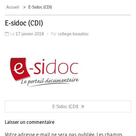
Accueil
E-Sidoc (CDI)
E-sidoc (CDI)
Le
17 janvier 2018
Par
college-beaulieu
Navigation
de
Article
E-Sidoc (CDI)
l’article
Précédent:
Laisser un commentaire
Votre adresse e-mail ne sera pas publiée.
Les champs