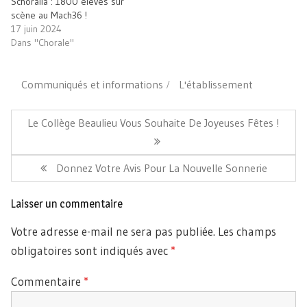
Schoralia : 1800 élèves sur
scène au Mach36 !
17 juin 2024
Dans "Chorale"
Communiqués et informations
L'établissement
Navigation
de
Article
Le Collège Beaulieu Vous Souhaite De Joyeuses Fêtes !
l’article
Précédent:
Article
Donnez Votre Avis Pour La Nouvelle Sonnerie
Suivant:
Laisser un commentaire
Votre adresse e-mail ne sera pas publiée.
Les champs
obligatoires sont indiqués avec
*
Commentaire
*