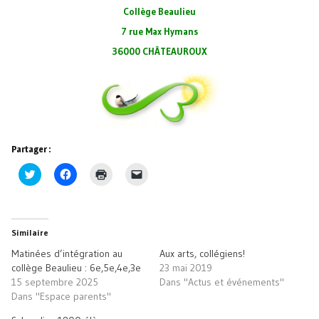
Collège Beaulieu
7 rue Max Hymans
36000 CHÂTEAUROUX
Partager :
Cliquez
Cliquez
Cliquer
Cliquer
pour
pour
pour
pour
partager
partager
imprimer(ouvre
envoyer
sur
sur
dans
un
Twitter(ouvre
Facebook(ouvre
une
lien
dans
dans
nouvelle
par
une
une
fenêtre)
e-
Similaire
nouvelle
nouvelle
mail
fenêtre)
fenêtre)
à
Matinées d’intégration au
Aux arts, collégiens!
un
ami(ouvre
collège Beaulieu : 6e,5e,4e,3e
23 mai 2019
dans
15 septembre 2025
Dans "Actus et événements"
une
nouvelle
Dans "Espace parents"
fenêtre)