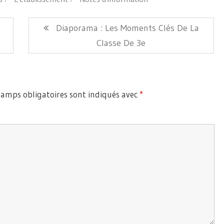
Article
Diaporama : Les Moments Clés De La
Suivant:
Classe De 3e
hamps obligatoires sont indiqués avec
*