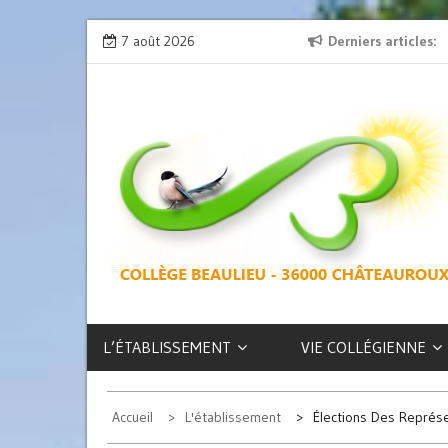
Skip
ion » : l’émission de radio
7 août 2026
L’exposition des latinistes est là !
Derniers articles
to
content
COLLÈGE
BEAULIEU –
CHÂTEAUROUX
L’ÉTABLISSEMENT
VIE COLLÉGIENNE
Accueil
L'établissement
Élections Des Représ