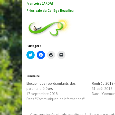
Françoise JARDAT
Principale du Collège Beaulieu
Partager :
Cliquez
Cliquez
Cliquer
Cliquer
pour
pour
pour
pour
partager
partager
imprimer(ouvre
envoyer
sur
sur
dans
un
Twitter(ouvre
Facebook(ouvre
une
lien
dans
dans
nouvelle
par
une
une
fenêtre)
e-
Similaire
nouvelle
nouvelle
mail
fenêtre)
fenêtre)
à
Élection des représentants des
Rentrée 2018
un
ami(ouvre
parents d’élèves
31 août 2018
dans
17 septembre 2018
Dans "Communi
une
nouvelle
Dans "Communiqués et informations"
fenêtre)
Communiqués et informations
Espace parent