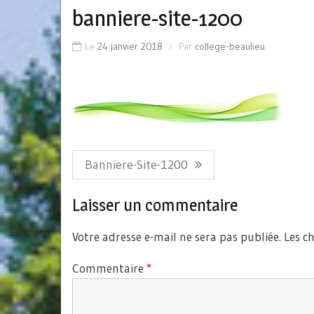
banniere-site-1200
Le
24 janvier 2018
Par
college-beaulieu
Navigation
Article
Banniere-Site-1200
de
Précédent:
l’article
Laisser un commentaire
Votre adresse e-mail ne sera pas publiée.
Les c
Commentaire
*