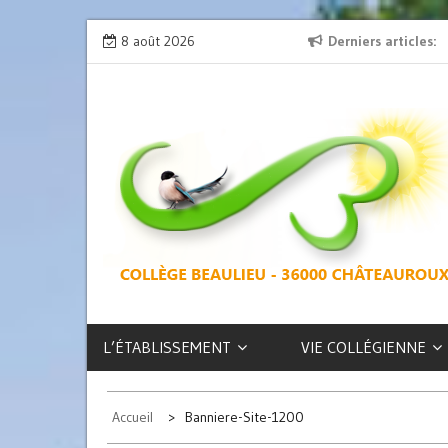
Skip
ion » : l’émission de radio
8 août 2026
L’exposition des latinistes est là !
Derniers articles
to
content
COLLÈGE
BEAULIEU –
CHÂTEAUROUX
L’ÉTABLISSEMENT
VIE COLLÉGIENNE
Accueil
Banniere-Site-1200