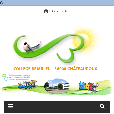
Skip
10 août 2026
to
content
COLLÈGE BEAULIEU –
CHÂTEAUROUX